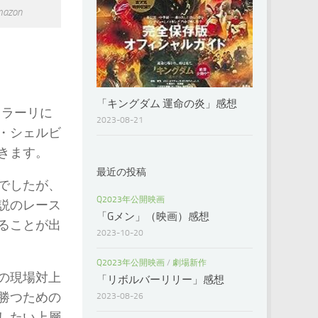
zon
「キングダム 運命の炎」感想
ェラーリに
2023-08-21
・シェルビ
きます。
最近の投稿
でしたが、
Q2023年公開映画
説のレース
「Gメン」（映画）感想
ることが出
2023-10-20
Q2023年公開映画
/
劇場新作
の現場対上
「リボルバーリリー」感想
勝つための
2023-08-26
したい上層