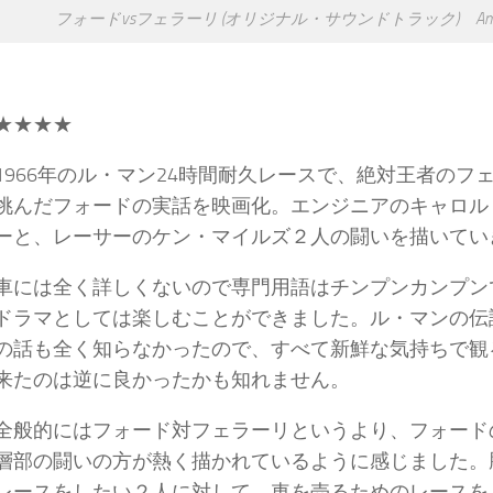
フォードvsフェラーリ (オリジナル・サウンドトラック) Ama
★★★★
1966年のル・マン24時間耐久レースで、絶対王者のフ
挑んだフォードの実話を映画化。エンジニアのキャロル
ーと、レーサーのケン・マイルズ２人の闘いを描いてい
車には全く詳しくないので専門用語はチンプンカンプン
ドラマとしては楽しむことができました。ル・マンの伝
の話も全く知らなかったので、すべて新鮮な気持ちで観
来たのは逆に良かったかも知れません。
全般的にはフォード対フェラーリというより、フォード
層部の闘いの方が熱く描かれているように感じました。
レースをしたい２人に対して、車を売るためのレースを