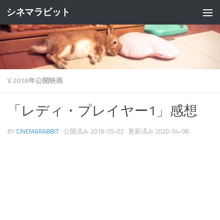
シネマラビット
コンテンツへスキップ
V 2018年公開映画
「レディ・プレイヤー1」感想
BY
CINEMARABBIT
· 公開済み
2018-05-02
· 更新済み
2020-04-08