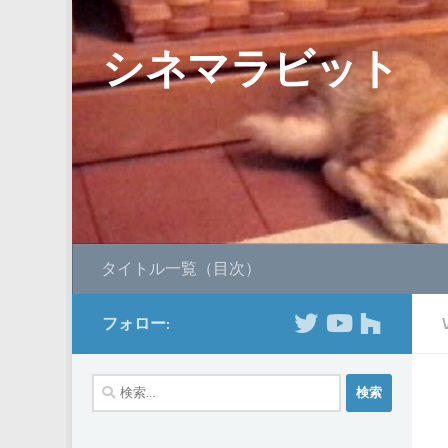
コンテンツへスキップ
シネマラビット
タイトル一覧（目次）
フォロー:
検
索: