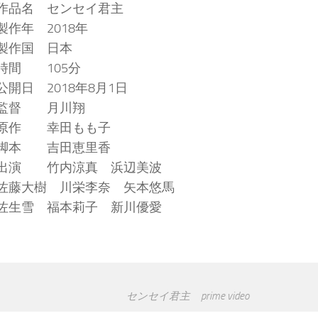
作品名 センセイ君主
製作年 2018年
製作国 日本
時間 105分
公開日 2018年8月1日
監督 月川翔
原作 幸田もも子
脚本 吉田恵里香
出演 竹内涼真 浜辺美波
佐藤大樹 川栄李奈 矢本悠馬
佐生雪 福本莉子 新川優愛
センセイ君主 prime video