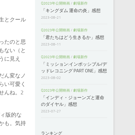
Q2023年公開映画
/
劇場新作
「キングダム 運命の炎」感想
2023-08-21
生とクール
Q2023年公開映画
/
劇場新作
「君たちはどう生きるか」感想
ったのと思
2023-08-11
もない（と
Q2023年公開映画
/
劇場新作
うに見え
「ミッション:インポッシブル/デ
ッドレコニング PART ONE」感想
だん変なノ
2023-08-02
らい可愛く
Q2023年公開映画
/
劇場新作
せんね。2
「インディ・ジョーンズと運命
のダイヤル」感想
2023-07-27
ィ版的な
かも。気持
ランキング