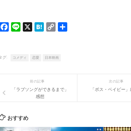
Facebook
Line
X
Hatena
Copy
共
Link
有
タグ:
コメディ
恋愛
日本映画
前の記事
次の記事
「ラブソングができるまで」
「ボス・ベイビー」
感想
おすすめ