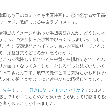
幸田もも子のコミックを実写映画化。恋に恋する女子高
なイケメン教師による学園ラブコメディ。
清純派のイメージがあった浜辺美波さんが、どうしちゃ
うくらいの振り切った演技でびっくりしました。らしく
思った）変顔連発とハイテンションが空回りしているよ
て、序盤は笑うどころか戸惑うばかり。
ところが我慢して観ていたら中盤から慣れてきて、だん
リが面白くなってきました。むしろずっと見ていたいく
なってきたんです。劇中の先生と同じ気持ちかも知れま
人の心が通じますようにと途中からは応援してました。
「
先生！ 、、、好きになってもいいですか？
」のコメデ
感じですが、こちらの方が爽やかさがあって好感持てる
ち良く観ることが出来ました。