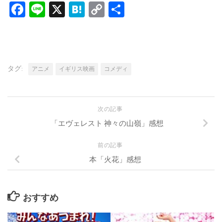
Facebook
Line
X
Hatena
Copy
共
Link
有
タグ:
アニメ
イギリス映画
コメディ
次の記事
「エヴェレスト 神々の山嶺」感想
前の記事
本「火花」感想
おすすめ