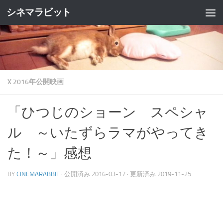
シネマラビット
コンテンツへスキップ
X 2016年公開映画
「ひつじのショーン スペシャ
ル ～いたずらラマがやってき
た！～」感想
BY
CINEMARABBIT
· 公開済み
2016-03-17
· 更新済み
2019-11-25