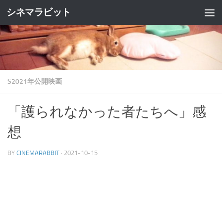
シネマラビット
コンテンツへスキップ
S2021年公開映画
「護られなかった者たちへ」感
想
BY
CINEMARABBIT
·
2021-10-15