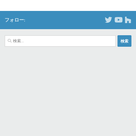
フォロー:
検
索: