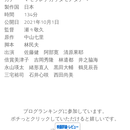
製作国 日本
時間 134分
公開日 2021年10月1日
監督 瀬々敬久
原作 中山七里
脚本 林民夫
出演 佐藤健 阿部寛 清原果耶
倍賞美津子 吉岡秀隆 林遣都 井之脇海
永山瑛太 緒形直人 黒田大輔 鶴見辰吾
三宅裕司 石井心咲 西田尚美
ブログランキングに参加しています。
ポチっとクリックしていただけると嬉しいです。
⇒