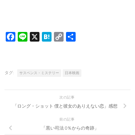
Facebook
Line
X
Hatena
Copy
共
Link
有
タグ:
サスペンス・ミステリー
日本映画
次の記事
「ロング・ショット 僕と彼女のありえない恋」感想
前の記事
「黒い司法 0％からの奇跡」