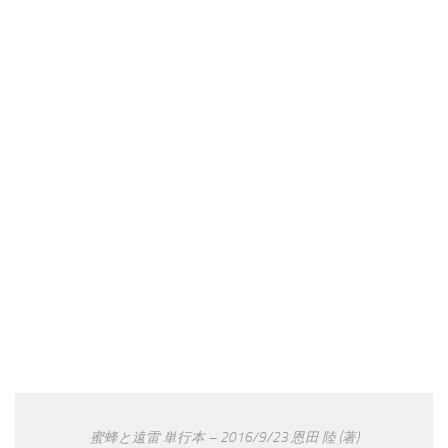
蜜蜂と遠雷 単行本 – 2016/9/23 恩田 陸 (著)