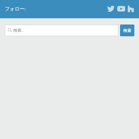
フォロー:
検
索: