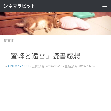
シネマラビット
コンテンツへスキップ
読書本
「蜜蜂と遠雷」読書感想
BY
CINEMARABBIT
· 公開済み
2019-10-18
· 更新済み
2019-11-04