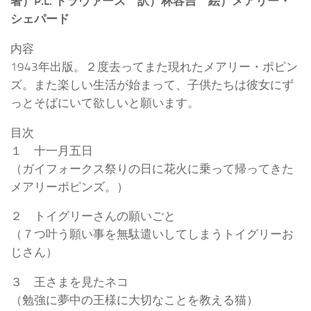
著）P.L. トラヴァース 訳）林容吉 絵）メアリー・
シェパード
内容
1943年出版。２度去ってまた現れたメアリー・ポピン
ズ。また楽しい生活が始まって、子供たちは彼女にず
っとそばにいて欲しいと願います。
目次
１ 十一月五日
（ガイフォークス祭りの日に花火に乗って帰ってきた
メアリーポピンズ。）
２ トイグリーさんの願いごと
（７つ叶う願い事を無駄遣いしてしまうトイグリーお
じさん）
３ 王さまを見たネコ
（勉強に夢中の王様に大切なことを教える猫）