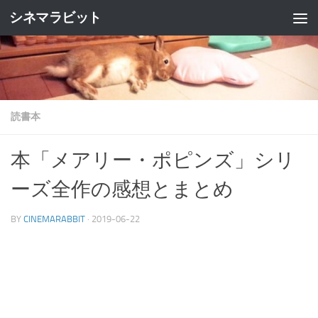
シネマラビット
コンテンツへスキップ
読書本
本「メアリー・ポピンズ」シリ
ーズ全作の感想とまとめ
BY
CINEMARABBIT
·
2019-06-22