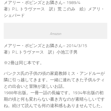
メアリー・ポピンズとお隣さん– 1989/4
著）P.L. トラヴァース 訳）荒 このみ 絵）メアリ・
シェパード
Amazon
メアリー・ポピンズとお隣さん– 2014/3/15
著）P.L.トラヴァース 訳）小池三子男
※2冊は同じ本です。
バンクス氏の子供の頃の家庭教師ミス・アンドルーが
隣に引っ越してきます。一緒に連れてきた子供ルティ
との出会いと冒険が楽しいお話。
1988年出版。一冊一話の長編です。1934年出版の初
期の頃と何も変わらない書き方なのが素晴らしいです
ね。続けて読んでも何の違和感もありませんでした。