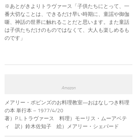
※あとがきよりトラヴァース「子供たちにとって、一
番大切なことは、できるだけ早い時期に、童謡や御伽
噺、神話の世界に触れることだと思います。また童話
は子供たちだけのものではなくて、大人も楽しめるも
のです」
Amazon
メアリー・ポピンズのお料理教室―おはなしつき料理
の本 単行本 – 1977/4/20
著）P.L.トラヴァース 料理）モーリス・ムーアベテ
ィ 訳）鈴木佐知子 絵）メアリー・シェパード