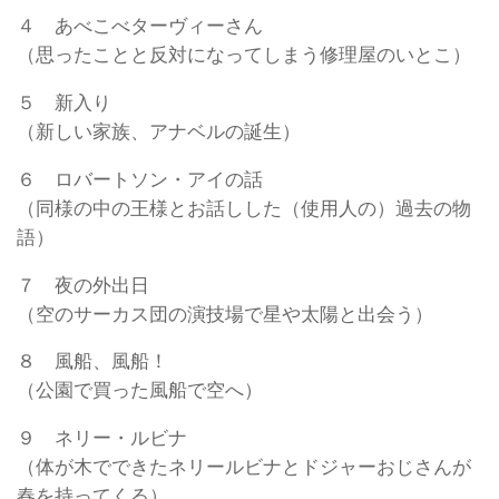
４ あべこべターヴィーさん
（思ったことと反対になってしまう修理屋のいとこ）
５ 新入り
（新しい家族、アナベルの誕生）
６ ロバートソン・アイの話
（同様の中の王様とお話しした（使用人の）過去の物
語）
７ 夜の外出日
（空のサーカス団の演技場で星や太陽と出会う）
８ 風船、風船！
（公園で買った風船で空へ）
９ ネリー・ルビナ
（体が木でできたネリールビナとドジャーおじさんが
春を持ってくる）