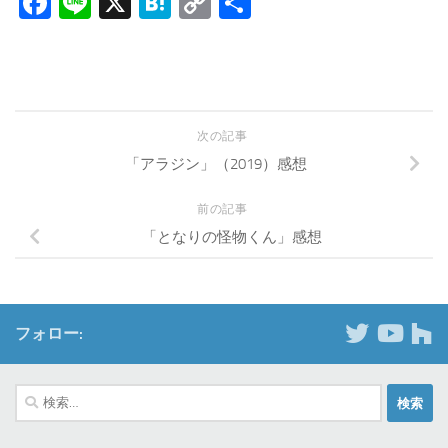
Facebook
Line
X
Hatena
Copy
共
Link
有
次の記事
「アラジン」（2019）感想
前の記事
「となりの怪物くん」感想
フォロー:
検
索: