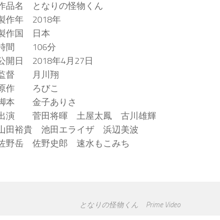
作品名 となりの怪物くん
製作年 2018年
製作国 日本
時間 106分
公開日 2018年4月27日
監督 月川翔
原作 ろびこ
脚本 金子ありさ
出演 菅田将暉 土屋太鳳 古川雄輝
山田裕貴 池田エライザ 浜辺美波
佐野岳 佐野史郎 速水もこみち
となりの怪物くん Prime Video