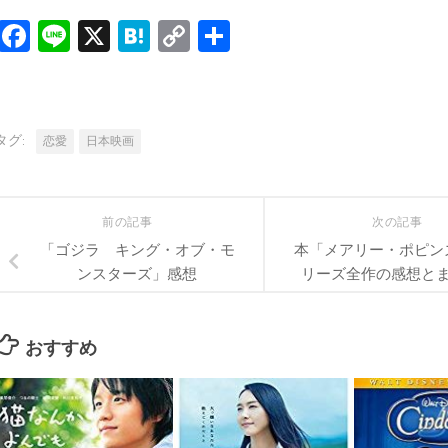
Facebook
Line
X
Hatena
Copy
共
Link
有
タグ:
恋愛
日本映画
前の記事
次の記事
「ゴジラ キング・オブ・モ
本「メアリー・ポピン
ンスターズ」感想
リーズ全作の感想と
おすすめ