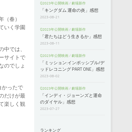
Q2023年公開映画
/
劇場新作
「キングダム 運命の炎」感想
2023-08-21
年（春）
ていく学園
Q2023年公開映画
/
劇場新作
「君たちはどう生きるか」感想
2023-08-11
の中では、
Q2023年公開映画
/
劇場新作
ーサイトで
「ミッション:インポッシブル/デ
なのでしょ
ッドレコニング PART ONE」感想
2023-08-02
白かったで
Q2023年公開映画
/
劇場新作
のだけが最
「インディ・ジョーンズと運命
のダイヤル」感想
て楽しく観
2023-07-27
ランキング