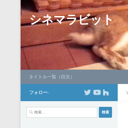
コンテンツへスキップ
シネマラビット
タイトル一覧（目次）
フォロー:
検
索: