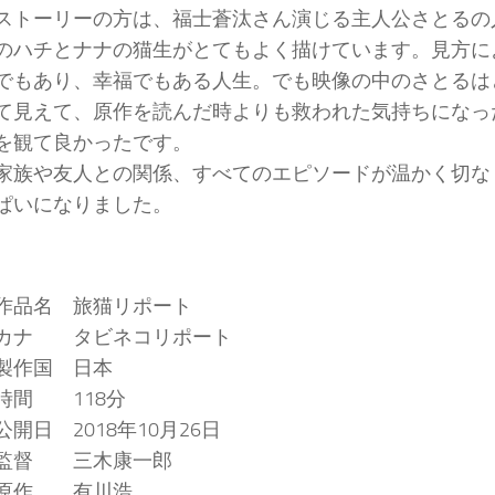
ストーリーの方は、福士蒼汰さん演じる主人公さとるの
のハチとナナの猫生がとてもよく描けています。見方に
でもあり、幸福でもある人生。でも映像の中のさとるは
て見えて、原作を読んだ時よりも救われた気持ちになっ
を観て良かったです。
家族や友人との関係、すべてのエピソードが温かく切な
ぱいになりました。
作品名 旅猫リポート
カナ タビネコリポート
製作国 日本
時間 118分
公開日 2018年10月26日
監督 三木康一郎
原作 有川浩