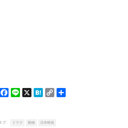
Facebook
Line
X
Hatena
Copy
共
Link
有
タグ:
ドラマ
動物
日本映画