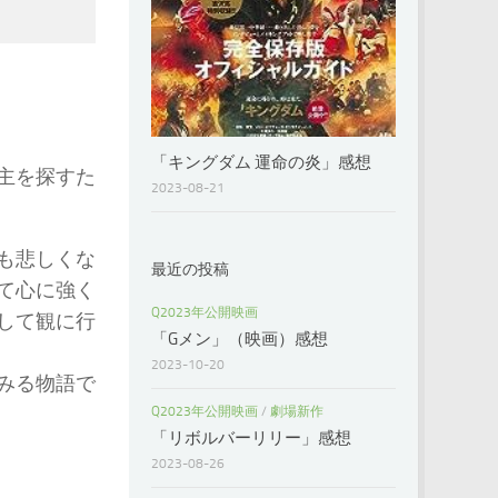
「キングダム 運命の炎」感想
主を探すた
2023-08-21
も悲しくな
最近の投稿
て心に強く
Q2023年公開映画
して観に行
「Gメン」（映画）感想
2023-10-20
みる物語で
Q2023年公開映画
/
劇場新作
「リボルバーリリー」感想
2023-08-26