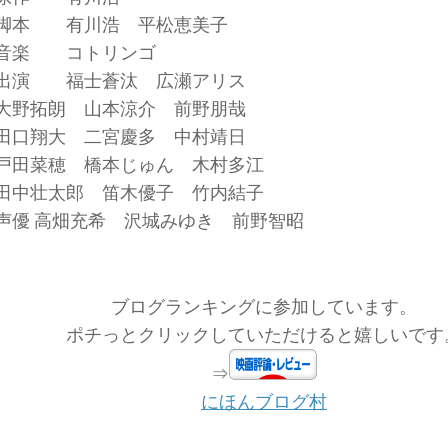
脚本 有川浩 平松恵美子
音楽 コトリンゴ
出演 福士蒼汰 広瀬アリス
大野拓朗 山本涼介 前野朋哉
田口翔大 二宮慶多 中村靖日
戸田菜穂 橋本じゅん 木村多江
田中壮太郎 笛木優子 竹内結子
声優 高畑充希 沢城みゆき 前野智昭
ブログランキングに参加しています。
ポチっとクリックしていただけると嬉しいです
⇒
にほんブログ村