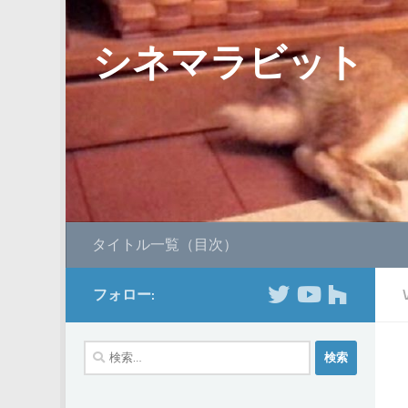
コンテンツへスキップ
シネマラビット
タイトル一覧（目次）
フォロー:
検
索: