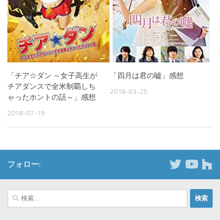
「チア☆ダン ～女子高生が
「四月は君の嘘」感想
チアダンスで全米制覇しち
2018-03-25
ゃったホントの話～」感想
2018-07-19
フォロー:
検
索: