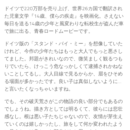
ドイツで220万部を売り上げ、世界26カ国で翻訳され
た児童文学『14歳、僕らの疾走』を映画化。さえない
毎日を送る14歳の少年と風変わりな転校生が盗んだ車
で旅に出る、青春ロードムービーです。
ドイツ版の「スタンド・バイ・ミー」を想像していた
けれど、今作の少年たちはもっと大人でもっと悪さし
てました。邦題がきれいなので、微笑ましく観るつも
りでいたら、けっこう危なっかしくて逮捕されかねな
いことしてるし。大人目線で見るからか、眉をひそめ
る場面が多かったです。良い子は真似しないように…
と言いたくなっちゃいますね。
でも、その破天荒さがこの物語の良い部分でもあるの
でしょうね。描き方としては明るくて、彼らには悲壮
感なし。根は悪い子たちじゃないので、友情が芽生え
ていくのは嬉しかったし、旅をして何か変われたよう