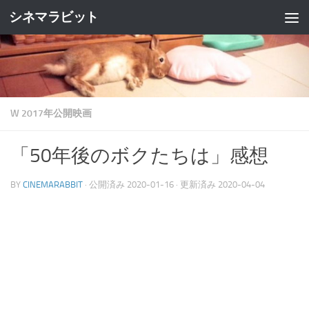
シネマラビット
コンテンツへスキップ
W 2017年公開映画
「50年後のボクたちは」感想
BY
CINEMARABBIT
· 公開済み
2020-01-16
· 更新済み
2020-04-04